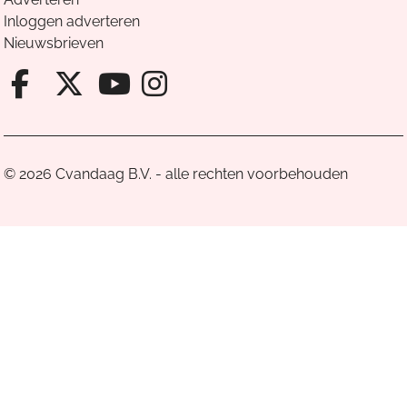
Inloggen adverteren
Nieuwsbrieven
Facebook van Cvandaag
X van Cvandaag
Instagram van Cv
Youtube van Cvandaa
© 2026 Cvandaag B.V. - alle rechten voorbehouden