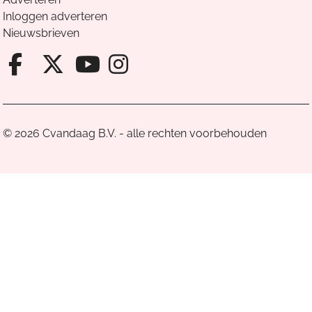
Inloggen adverteren
Nieuwsbrieven
Facebook van Cvandaag
X van Cvandaag
Instagram van Cv
Youtube van Cvandaa
© 2026 Cvandaag B.V. - alle rechten voorbehouden