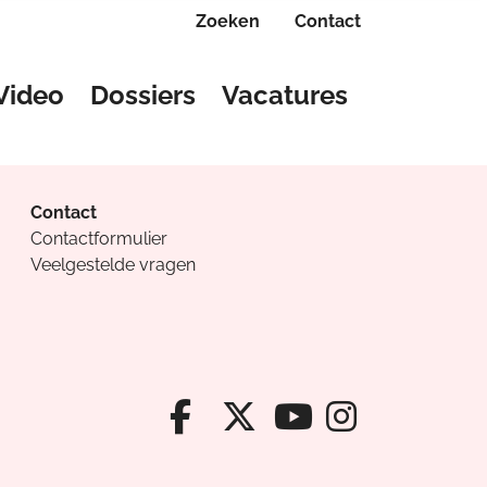
Zoeken
Contact
Video
Dossiers
Vacatures
Contact
Contactformulier
Veelgestelde vragen
Facebook van Cv
X van Cvanda
Instagr
Youtube van