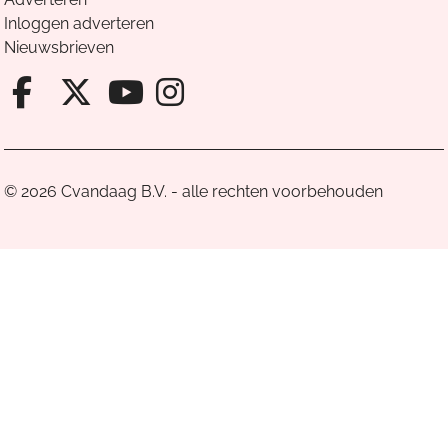
Inloggen adverteren
Nieuwsbrieven
Facebook van Cvandaag
X van Cvandaag
Instagram van Cv
Youtube van Cvandaa
© 2026 Cvandaag B.V. - alle rechten voorbehouden