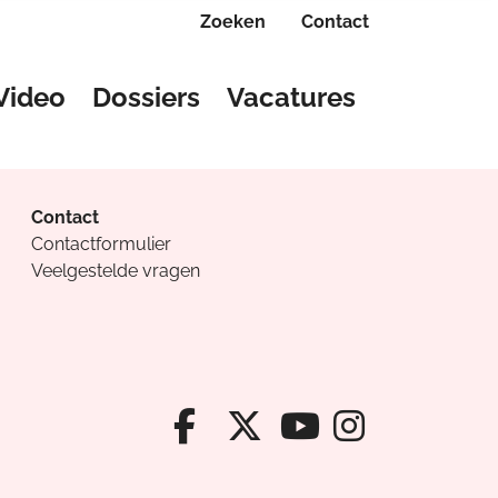
Zoeken
Contact
Video
Dossiers
Vacatures
Contact
Contactformulier
Veelgestelde vragen
Facebook van Cv
X van Cvanda
Instagr
Youtube van