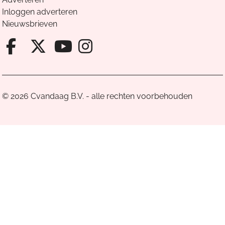
Inloggen adverteren
Nieuwsbrieven
Facebook van Cvandaag
X van Cvandaag
Instagram van Cv
Youtube van Cvandaa
© 2026 Cvandaag B.V. - alle rechten voorbehouden