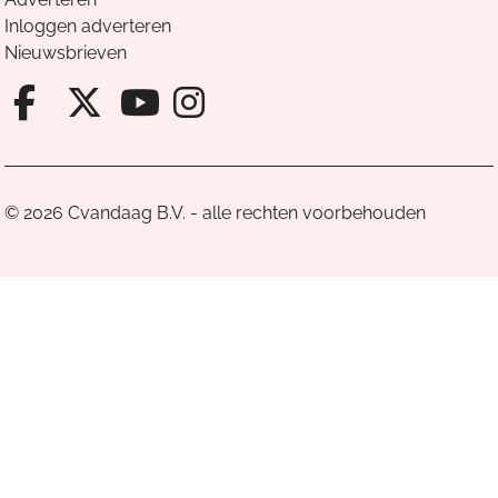
Inloggen adverteren
Nieuwsbrieven
Facebook van Cvandaag
X van Cvandaag
Instagram van Cv
Youtube van Cvandaa
© 2026 Cvandaag B.V. - alle rechten voorbehouden