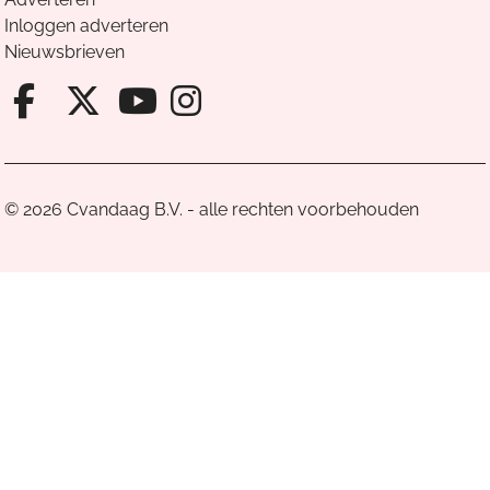
Inloggen adverteren
Nieuwsbrieven
Facebook van Cvandaag
X van Cvandaag
Instagram van Cv
Youtube van Cvandaa
© 2026 Cvandaag B.V. - alle rechten voorbehouden