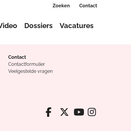
Zoeken
Contact
Video
Dossiers
Vacatures
Contact
Contactformulier
Veelgestelde vragen
Facebook van Cv
X van Cvanda
Instagr
Youtube van