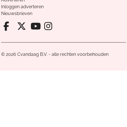
Inloggen adverteren
Nieuwsbrieven
Facebook van Cvandaag
X van Cvandaag
Instagram van Cv
Youtube van Cvandaa
© 2026 Cvandaag B.V. - alle rechten voorbehouden