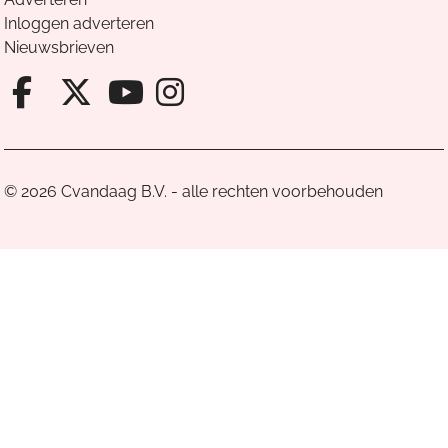
Inloggen adverteren
Nieuwsbrieven
Facebook van Cvandaag
X van Cvandaag
Instagram van Cv
Youtube van Cvandaa
© 2026 Cvandaag B.V. - alle rechten voorbehouden