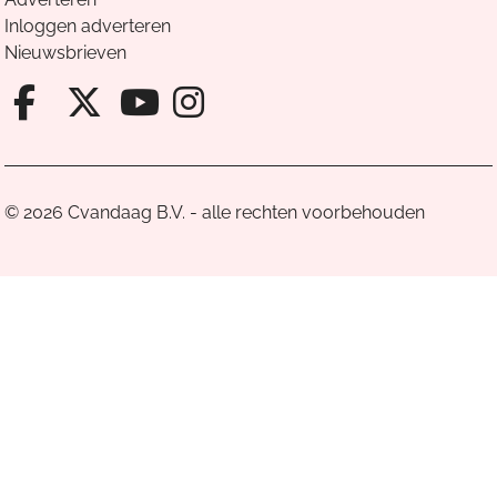
Inloggen adverteren
Nieuwsbrieven
Facebook van Cvandaag
X van Cvandaag
Instagram van Cv
Youtube van Cvandaa
© 2026 Cvandaag B.V. - alle rechten voorbehouden