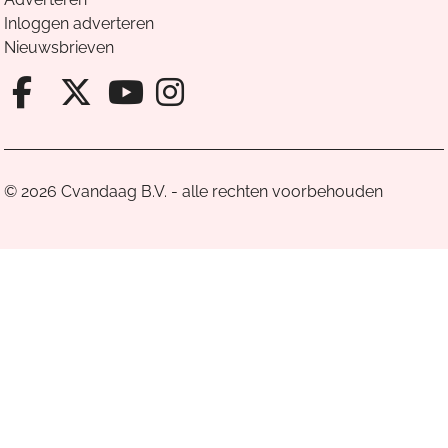
Inloggen adverteren
Nieuwsbrieven
Facebook van Cvandaag
X van Cvandaag
Instagram van Cv
Youtube van Cvandaa
© 2026 Cvandaag B.V. - alle rechten voorbehouden