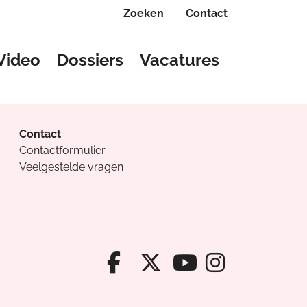
Zoeken
Contact
Video
Dossiers
Vacatures
Contact
Contactformulier
Veelgestelde vragen
Facebook van Cv
X van Cvanda
Instagr
Youtube van