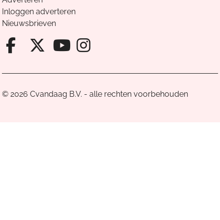
Inloggen adverteren
Nieuwsbrieven
Facebook van Cvandaag
X van Cvandaag
Instagram van Cv
Youtube van Cvandaa
© 2026 Cvandaag B.V. - alle rechten voorbehouden