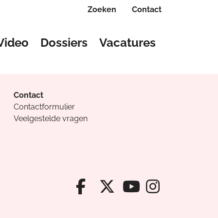
Zoeken
Contact
Video
Dossiers
Vacatures
Contact
Contactformulier
Veelgestelde vragen
Facebook van Cv
X van Cvanda
Instagr
Youtube van