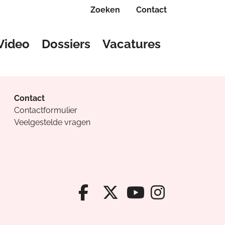
Zoeken
Contact
Video
Dossiers
Vacatures
Contact
Contactformulier
Veelgestelde vragen
Facebook van Cv
X van Cvanda
Instagr
Youtube van