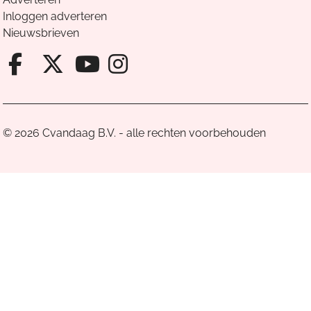
Inloggen adverteren
Nieuwsbrieven
Facebook van Cvandaag
X van Cvandaag
Instagram van Cv
Youtube van Cvandaa
© 2026 Cvandaag B.V. - alle rechten voorbehouden