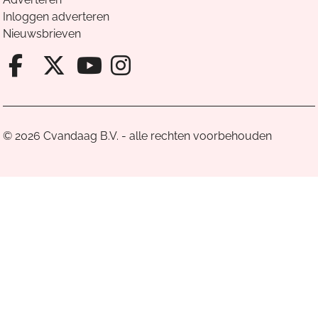
Inloggen adverteren
Nieuwsbrieven
Facebook van Cvandaag
X van Cvandaag
Instagram van Cv
Youtube van Cvandaa
© 2026 Cvandaag B.V. - alle rechten voorbehouden