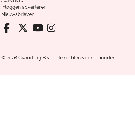
Inloggen adverteren
Nieuwsbrieven
Facebook van Cvandaag
X van Cvandaag
Instagram van Cv
Youtube van Cvandaa
© 2026 Cvandaag B.V. - alle rechten voorbehouden