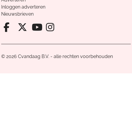
Inloggen adverteren
Nieuwsbrieven
Facebook van Cvandaag
X van Cvandaag
Instagram van Cv
Youtube van Cvandaa
© 2026 Cvandaag B.V. - alle rechten voorbehouden