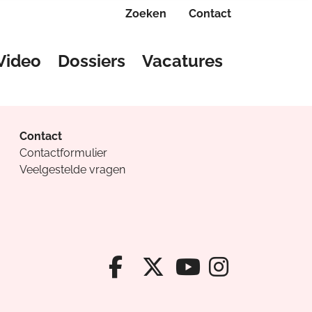
Zoeken
Contact
Video
Dossiers
Vacatures
Contact
Contactformulier
Veelgestelde vragen
Facebook van Cv
X van Cvanda
Instagr
Youtube van