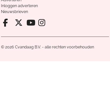
Inloggen adverteren
Nieuwsbrieven
Facebook van Cvandaag
X van Cvandaag
Instagram van Cv
Youtube van Cvandaa
© 2026 Cvandaag B.V. - alle rechten voorbehouden