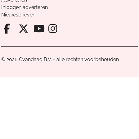
Inloggen adverteren
Nieuwsbrieven
Facebook van Cvandaag
X van Cvandaag
Instagram van Cv
Youtube van Cvandaa
© 2026 Cvandaag B.V. - alle rechten voorbehouden