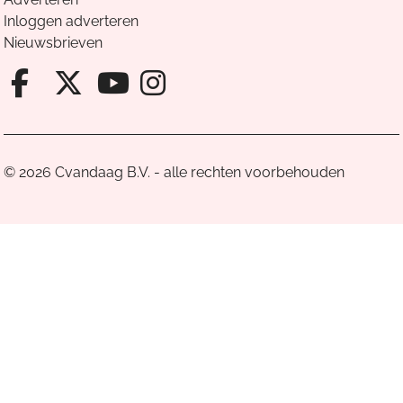
Inloggen adverteren
Nieuwsbrieven
Facebook van Cvandaag
X van Cvandaag
Instagram van Cv
Youtube van Cvandaa
© 2026 Cvandaag B.V. - alle rechten voorbehouden