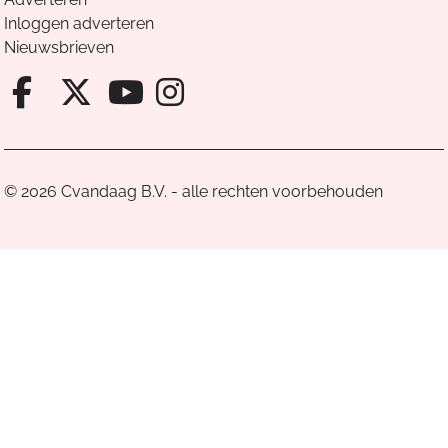
Inloggen adverteren
Nieuwsbrieven
Facebook van Cvandaag
X van Cvandaag
Instagram van Cv
Youtube van Cvandaa
© 2026 Cvandaag B.V. - alle rechten voorbehouden