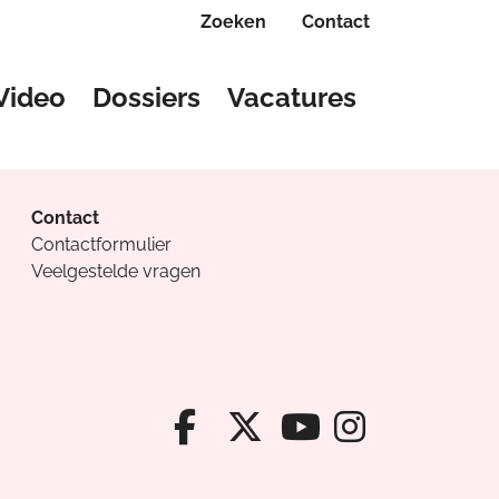
Zoeken
Contact
Video
Dossiers
Vacatures
Contact
Contactformulier
Veelgestelde vragen
Facebook van Cv
X van Cvanda
Instagr
Youtube van