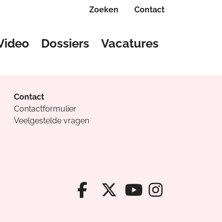
Zoeken
Contact
Video
Dossiers
Vacatures
Contact
Contactformulier
Veelgestelde vragen
Facebook van Cv
X van Cvanda
Instagr
Youtube van