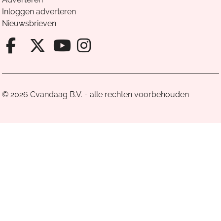
Inloggen adverteren
Nieuwsbrieven
Facebook van Cvandaag
X van Cvandaag
Instagram van Cv
Youtube van Cvandaa
© 2026 Cvandaag B.V. - alle rechten voorbehouden