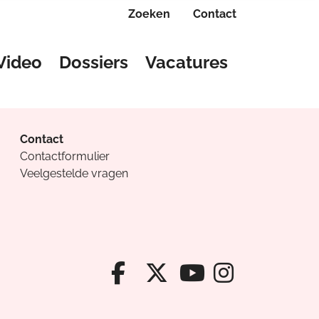
Zoeken
Contact
Video
Dossiers
Vacatures
Contact
Contactformulier
Veelgestelde vragen
Facebook van Cv
X van Cvanda
Instagr
Youtube van