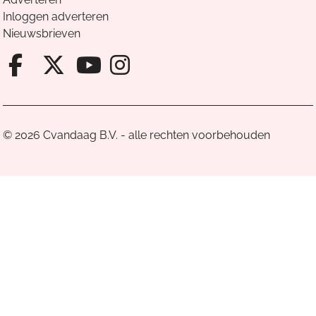
Inloggen adverteren
Nieuwsbrieven
Facebook van Cvandaag
X van Cvandaag
Instagram van Cv
Youtube van Cvandaa
© 2026 Cvandaag B.V. - alle rechten voorbehouden