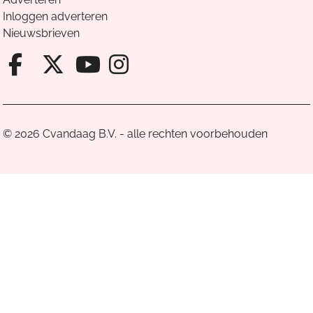
Inloggen adverteren
Nieuwsbrieven
Facebook van Cvandaag
X van Cvandaag
Instagram van Cv
Youtube van Cvandaa
© 2026 Cvandaag B.V. - alle rechten voorbehouden