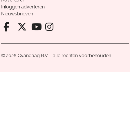
Inloggen adverteren
Nieuwsbrieven
Facebook van Cvandaag
X van Cvandaag
Instagram van Cv
Youtube van Cvandaa
© 2026 Cvandaag B.V. - alle rechten voorbehouden