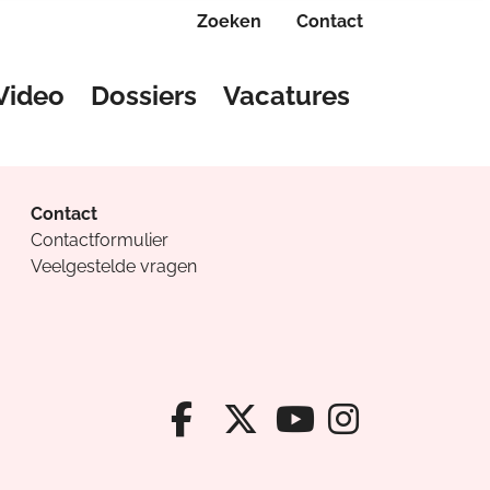
Zoeken
Contact
Video
Dossiers
Vacatures
Contact
Contactformulier
Veelgestelde vragen
Facebook van Cv
X van Cvanda
Instagr
Youtube van