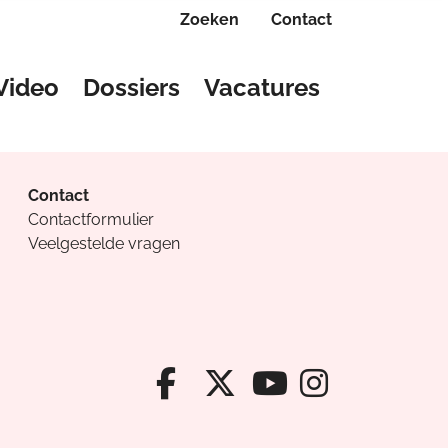
Zoeken
Contact
Video
Dossiers
Vacatures
Contact
Contactformulier
Veelgestelde vragen
Facebook van Cv
X van Cvanda
Instagr
Youtube van