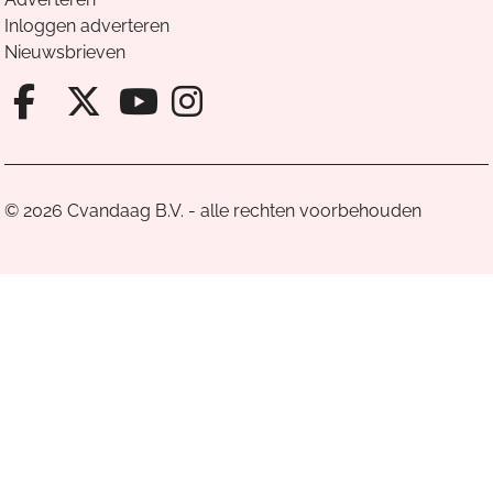
Inloggen adverteren
Nieuwsbrieven
Facebook van Cvandaag
X van Cvandaag
Instagram van Cv
Youtube van Cvandaa
© 2026 Cvandaag B.V. - alle rechten voorbehouden