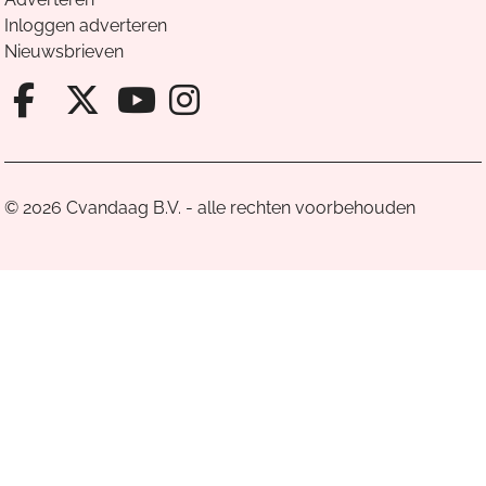
Inloggen adverteren
Nieuwsbrieven
Facebook van Cvandaag
X van Cvandaag
Instagram van Cv
Youtube van Cvandaa
© 2026 Cvandaag B.V. - alle rechten voorbehouden