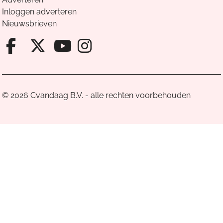
Inloggen adverteren
Nieuwsbrieven
Facebook van Cvandaag
X van Cvandaag
Instagram van Cv
Youtube van Cvandaa
© 2026 Cvandaag B.V. - alle rechten voorbehouden