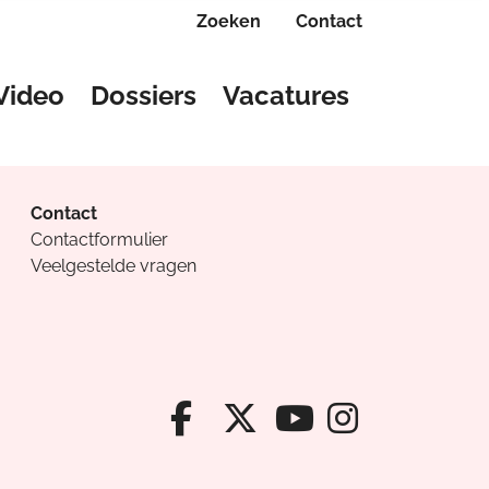
Zoeken
Contact
Video
Dossiers
Vacatures
Contact
Contactformulier
Veelgestelde vragen
Facebook van Cv
X van Cvanda
Instagr
Youtube van