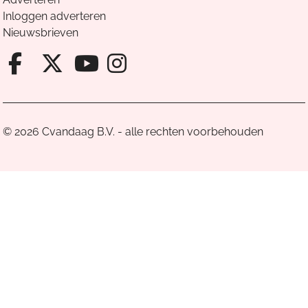
Inloggen adverteren
Nieuwsbrieven
Facebook van Cvandaag
X van Cvandaag
Instagram van Cv
Youtube van Cvandaa
© 2026 Cvandaag B.V. - alle rechten voorbehouden