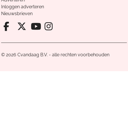
Inloggen adverteren
Nieuwsbrieven
Facebook van Cvandaag
X van Cvandaag
Instagram van Cv
Youtube van Cvandaa
© 2026 Cvandaag B.V. - alle rechten voorbehouden