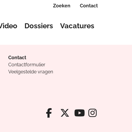
Zoeken
Contact
Video
Dossiers
Vacatures
Contact
Contactformulier
Veelgestelde vragen
Facebook van Cv
X van Cvanda
Instagr
Youtube van