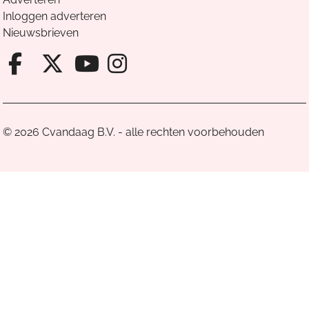
Inloggen adverteren
Nieuwsbrieven
Facebook van Cvandaag
X van Cvandaag
Instagram van Cv
Youtube van Cvandaa
© 2026 Cvandaag B.V. - alle rechten voorbehouden