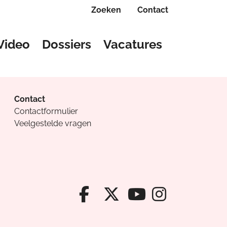
Zoeken
Contact
Video
Dossiers
Vacatures
Contact
Contactformulier
Veelgestelde vragen
Facebook van Cv
X van Cvanda
Instagr
Youtube van