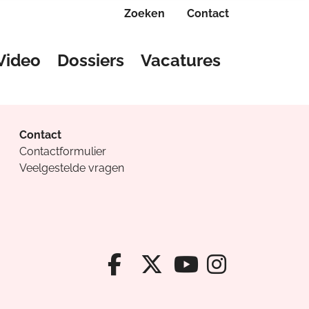
Zoeken
Contact
Video
Dossiers
Vacatures
Contact
Contactformulier
Veelgestelde vragen
Facebook van Cv
X van Cvanda
Instagr
Youtube van