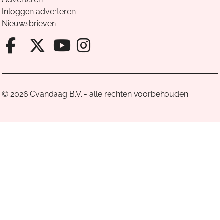
Inloggen adverteren
Nieuwsbrieven
Facebook van Cvandaag
X van Cvandaag
Instagram van Cv
Youtube van Cvandaa
© 2026 Cvandaag B.V. - alle rechten voorbehouden