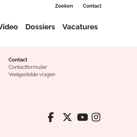
Zoeken
Contact
Video
Dossiers
Vacatures
Contact
Contactformulier
Veelgestelde vragen
Facebook van Cv
X van Cvanda
Instagr
Youtube van