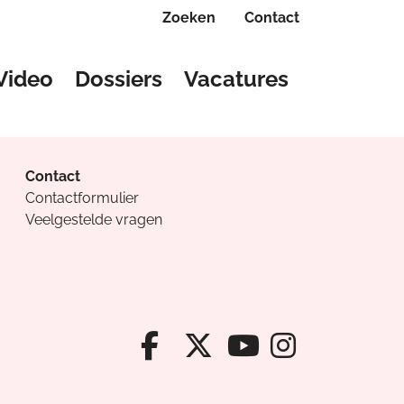
Zoeken
Contact
Video
Dossiers
Vacatures
Contact
Contactformulier
Veelgestelde vragen
Facebook van Cv
X van Cvanda
Instagr
Youtube van