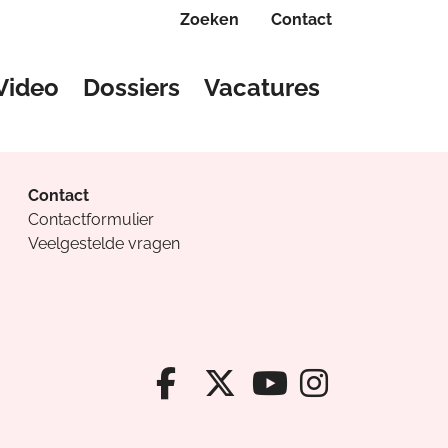
Zoeken
Contact
Video
Dossiers
Vacatures
Contact
Contactformulier
Veelgestelde vragen
Facebook van Cv
X van Cvanda
Instagr
Youtube van