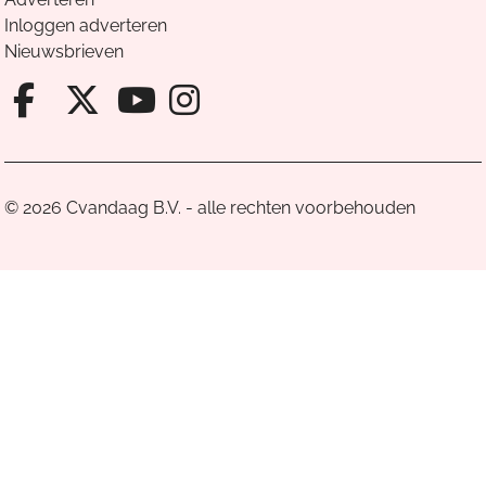
Inloggen adverteren
Nieuwsbrieven
Facebook van Cvandaag
X van Cvandaag
Instagram van Cv
Youtube van Cvandaa
© 2026 Cvandaag B.V. - alle rechten voorbehouden